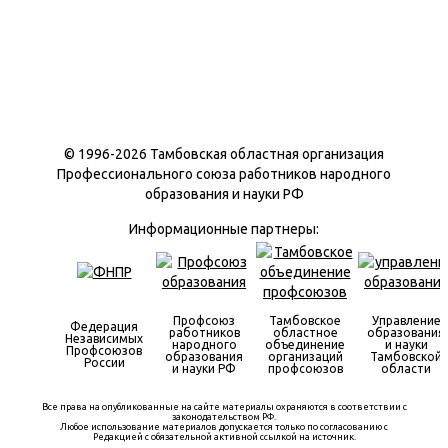
© 1996-
2026 Тамбовская областная организация
Профессионального союза работников народного
образования и науки РФ
Информационные партнеры:
Профсоюз
Тамбовское
Управление
Федерация
работников
областное
образования
Независимых
народного
объединение
и науки
Профсоюзов
образования
организаций
Тамбовской
России
и науки РФ
профсоюзов
области
Все права на опубликованные на сайте материалы охраняются в соответствии с
законодательством РФ.
Любое использование материалов допускается только по согласованию с
Редакцией с обязательной активной ссылкой на источник.