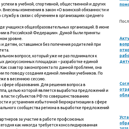
 успехи в учебной, спортивной, общественной и других
пом
. Внесены изменения в закон «О воинской обязанности и
 службу в связи с обучением в организациях среднего
Посл
де учащихся общеобразовательных организаций. В июне
ании в Российской Федерации». Думой были приняты
Акту
ном уровне.
воп
 и детям, оставшимся без попечения родителей при
отн
тета.
раб
альном вопросе, который уже не раз поднимался к
дете
х дискуссионных площадках – разработке единой
 Как соавтор законопроекта по данной проблеме, она
и по поводу создания единой линейки учебников. По
уже в весеннюю сессию.
Сог
 сфере образования. Для решения вопроса в
отр
ппа, целью которой является выработка предложений и
обла
й власти субъектов РФ по совершенствованию
сти и устранения избыточной бюрократизации в сфере
нального сообщества региона в выработке предложений
Уст
артнеров за участие в работе профсоюзных
обра
сегодня как никогда требуется консолидированная
2025