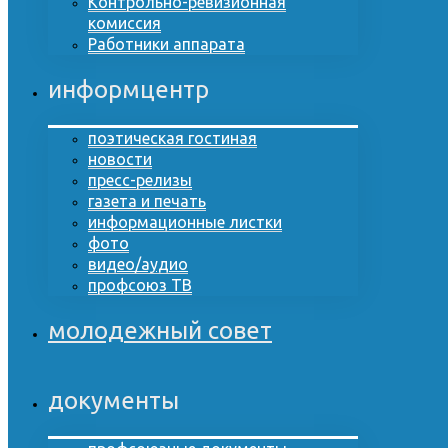
Контрольно-ревизионная
комиссия
Работники аппарата
информцентр
поэтическая гостиная
новости
пресс-релизы
газета и печать
информационные листки
фото
видео/аудио
профсоюз ТВ
молодежный совет
документы