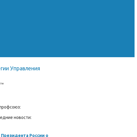
егии Управления
сти
профсоюз:
едние новости:
 Президента России о