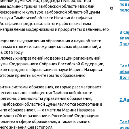
твенной Думы ФС РФ, председатель областной
под
авы администрации Тамбовской области Николай
©
пол
образованию и культуре Тамбовской областной Думы
и науки Тамбовской области Наталья Астафьева.
я Астафьева представила итоги работы системы
ие направления модернизации и приоритеты дальнейшего
В Са
впеч
пециалисты управления образования и науки области
Про
стемах относительно муниципальных образований, а
в 2015 году.
 ключевых направлений модернизации региональной
 Думы Федерального Собрания Российской Федерации,
Там
ов народного образования и науки Марина Назарова.
обме
которые приняты комитетом по образованию
Вол
вития системы образования, которые рассматривает
офессиональное сообщество Тамбовской области
региона, специалисты управления образования,
С Дн
 Тамбовской областной Думы являются экспертами в
ы по образованию», — отметила Марина Назарова.
 в закон «Об образовании в Российской Федерации».
ованию в сфере образования, а также в связи с
Там
ного значения Севастополя.
оче