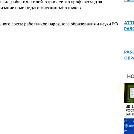
х сил, работодателей, отраслевого профсоюза для
лизации прав педагогических работников.
АТТ
ьного союза работников народного образования и науки РФ
РАБ
РАБ
ОБР
Н
ЦБ 
РОС
БАН