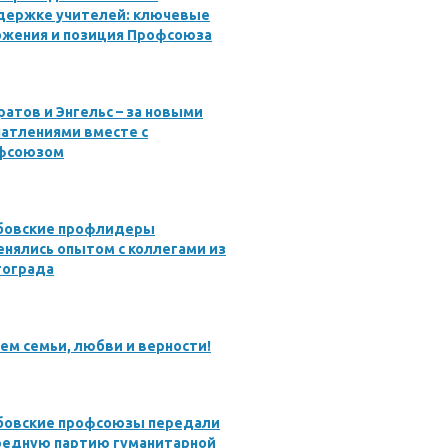
держке учителей: ключевые
ожения и позиция Профсоюза
ратов и Энгельс – за новыми
атлениями вместе с
фсоюзом
бовские профлидеры
нялись опытом с коллегами из
гограда
ем семьи, любви и верности!
бовские профсоюзы передали
редную партию гуманитарной