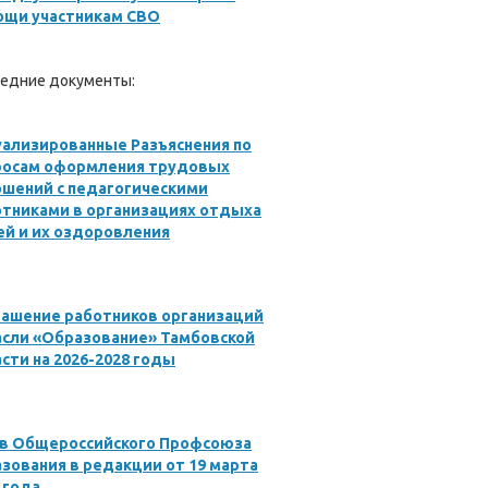
ощи участникам СВО
едние документы:
ализированные Разъяснения по
росам оформления трудовых
ошений с педагогическими
отниками в организациях отдыха
й и их оздоровления
лашение работников организаций
асли «Образование» Тамбовской
сти на 2026-2028 годы
ав Общероссийского Профсоюза
зования в редакции от 19 марта
 года