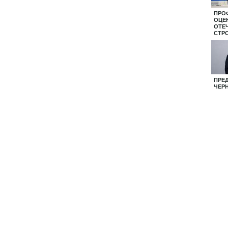
ПРО
ОЦЕ
ОТЕ
СТР
ПРЕ
ЧЕР
ВЫТ
ие
Центральная
Педагогический
ния
профсоюзная
Навигатор
газета
Тамбовской
ой
"Солидарность"
области
тельством РФ.
ательной активной ссылкой на источник.