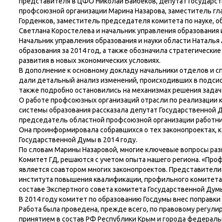
представителя в ЦФО Николай Байбеков, депутат Государс
профсоюзной организации Марина Назарова, заместитель гл
Горденков, заместитель председателя комитета по науке, 
Светлана Коростелева и начальник управления образования 
Начальник управления образования и науки области Наталь
образования за 2014 год, а также обозначила стратегическ
развития в новых экономических условиях.
В дополнение к основному докладу начальники отделов и с
дали детальный анализ изменений, происходивших в подси
также подробно остановились на механизмах решения задач 
О работе профсоюзных организаций отрасли по реализации
системы образования рассказала депутат Государственной
председатель областной профсоюзной организации работник
Она проинформировала собравшихся о тех законопроектах, 
Государственной Думы в 2014 году.
По словам Марины Назаровой, многие ключевые вопросы раз
Комитет ГД, решаются с учетом опыта нашего региона. «Пр
является соавтором многих законопроектов. Представители 
института повышения квалификации, профильного комитета
составе Экспертного совета комитета Государственной Дум
В 2014 году комитет по образованию Госдумы внес поправки
Работа была проведена, прежде всего, по правовому регулир
принятием в состав РФ Республики Крым и города федераль