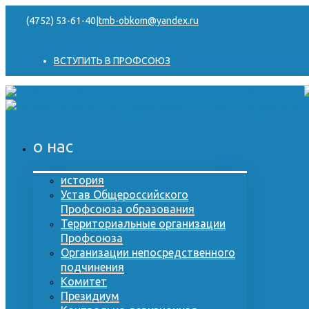
(4752) 53-61-40
|
tmb-obkom@yandex.ru
ВСТУПИТЬ В ПРОФСОЮЗ
о нас
история
Устав Общероссийского
Профсоюза образования
Территориальные организации
Профсоюза
Организации непосредственного
подчинения
Комитет
Президиум