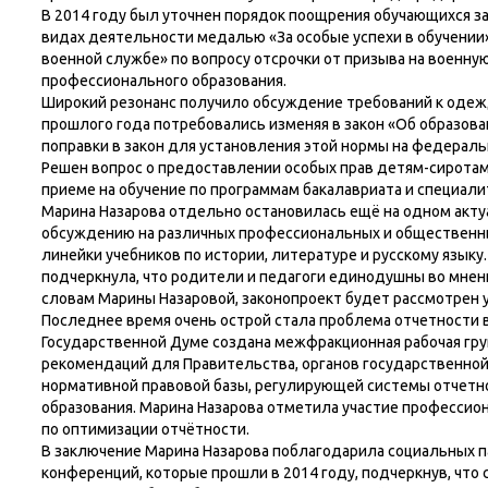
В 2014 году был уточнен порядок поощрения обучающихся за
видах деятельности медалью «За особые успехи в обучении»
военной службе» по вопросу отсрочки от призыва на военную
профессионального образования.
Широкий резонанс получило обсуждение требований к одеж
прошлого года потребовались изменяя в закон «Об образов
поправки в закон для установления этой нормы на федераль
Решен вопрос о предоставлении особых прав детям-сиротам
приеме на обучение по программам бакалавриата и специали
Марина Назарова отдельно остановилась ещё на одном акту
обсуждению на различных профессиональных и общественны
линейки учебников по истории, литературе и русскому языку.
подчеркнула, что родители и педагоги единодушны во мнени
словам Марины Назаровой, законопроект будет рассмотрен 
Последнее время очень острой стала проблема отчетности в
Государственной Думе создана межфракционная рабочая гру
рекомендаций для Правительства, органов государственно
нормативной правовой базы, регулирующей системы отчетно
образования. Марина Назарова отметила участие профессио
по оптимизации отчётности.
В заключение Марина Назарова поблагодарила социальных п
конференций, которые прошли в 2014 году, подчеркнув, что 