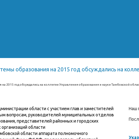
стемы образования на 2015 год обсуждались на колл
я на 2015 год обсуждались на коллегии Управления образования и науки Тамбовской обла
министрации области с участием глав и заместителей
Наш 
ьным вопросам, руководителей муниципальных отделов
Посл
зования, представителей районных и городских
 организаций области
мбовской области аппарата полномочного
Указ