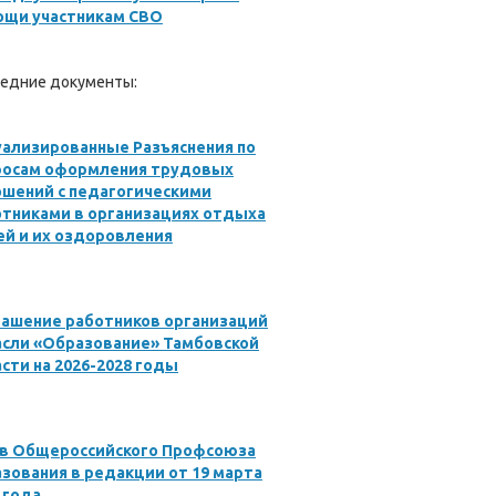
ощи участникам СВО
едние документы:
ализированные Разъяснения по
росам оформления трудовых
ошений с педагогическими
отниками в организациях отдыха
й и их оздоровления
лашение работников организаций
асли «Образование» Тамбовской
сти на 2026-2028 годы
ав Общероссийского Профсоюза
зования в редакции от 19 марта
 года