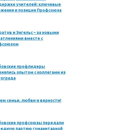
держке учителей: ключевые
ожения и позиция Профсоюза
ратов и Энгельс – за новыми
атлениями вместе с
фсоюзом
бовские профлидеры
нялись опытом с коллегами из
гограда
ем семьи, любви и верности!
бовские профсоюзы передали
редную партию гуманитарной