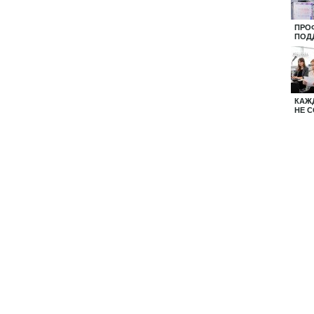
ПРО
ПОД
КАЖ
НЕ 
ПОД
ие
Центральная
Педагогический
ния
профсоюзная
Навигатор
газета
Тамбовской
ой
"Солидарность"
области
тельством РФ.
ательной активной ссылкой на источник.