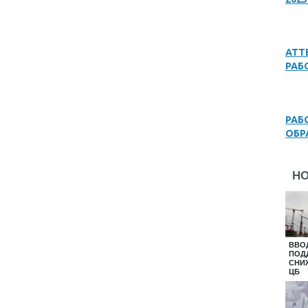
АТТ
РАБ
РАБ
ОБР
Н
ВВО
ПОД
СНИ
ЦБ