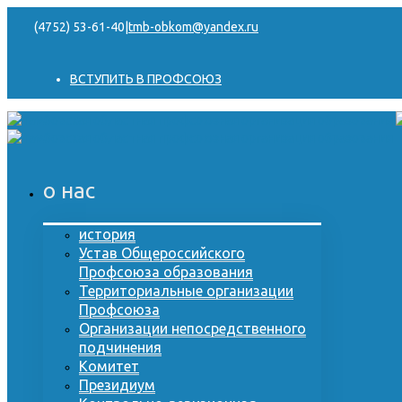
(4752) 53-61-40
|
tmb-obkom@yandex.ru
ВСТУПИТЬ В ПРОФСОЮЗ
о нас
история
Устав Общероссийского
Профсоюза образования
Территориальные организации
Профсоюза
Организации непосредственного
подчинения
Комитет
Президиум