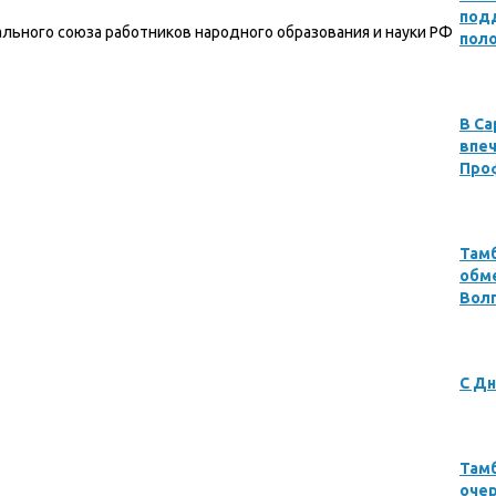
под
льного союза работников народного образования и науки РФ
пол
В Са
впеч
Про
Там
обме
Вол
С Дн
Там
оче