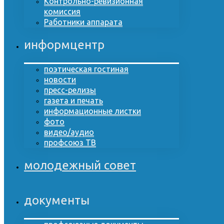
Контрольно-ревизионная
комиссия
Работники аппарата
информцентр
поэтическая гостиная
новости
пресс-релизы
газета и печать
информационные листки
фото
видео/аудио
профсоюз ТВ
молодежный совет
документы