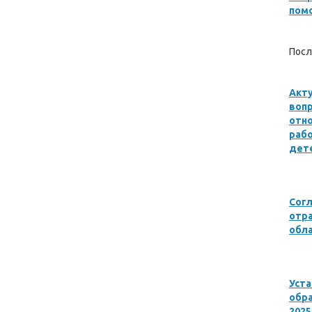
пом
Посл
Акту
воп
отн
раб
дете
Сог
отр
обла
Уст
обра
2025