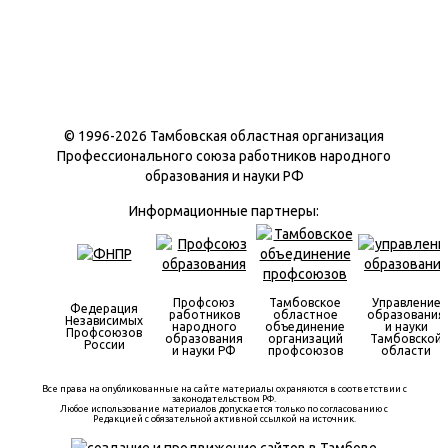
© 1996-
2026 Тамбовская областная организация
Профессионального союза работников народного
образования и науки РФ
Информационные партнеры:
Профсоюз
Тамбовское
Управление
Федерация
работников
областное
образования
Независимых
народного
объединение
и науки
Профсоюзов
образования
организаций
Тамбовской
России
и науки РФ
профсоюзов
области
Все права на опубликованные на сайте материалы охраняются в соответствии с
законодательством РФ.
Любое использование материалов допускается только по согласованию с
Редакцией с обязательной активной ссылкой на источник.