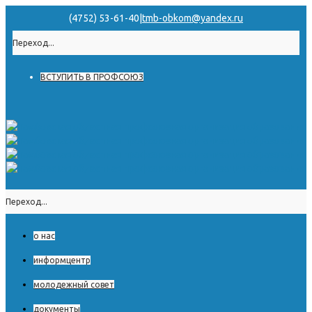
(4752) 53-61-40
|
tmb-obkom@yandex.ru
Переход...
ВСТУПИТЬ В ПРОФСОЮЗ
Переход...
о нас
информцентр
молодежный совет
документы