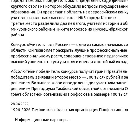
города Тамбова. Победитель был определён в ходе финальн
круглого стола на котором обсудили вопросы государствен
образования. Он представит область на всероссийском конку
учитель начальных классов школы № 3 города Котовска.
Третье место разделили два педагога, учителя истории и о
Мичуринского района и Никита Морозов из Нижнешибряйско
района.
Конкурс «Учитель года России» — одно из самых значимых с
области. Он позволяет раскрыть лучшие профессиональные 
профессиональному росту, совершенствованию педагогическ
высокий уровень статуса учителя и внесли достойный вклад 
Абсолютный победитель конкурса получит грант Правительс
победитель занявший второе место — 300 тысяч рублей и за
решением Большого жюри определены два участника занявшие
решением Президиума Тамбовской областной организации О
грант областной организации Профсоюза в размере 100 тыся
28.04.2022
|
1996-
2026 Тамбовская областная организация Профессионал
Информационные партнеры: