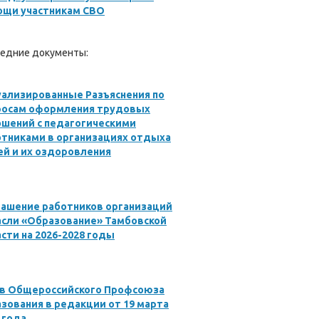
ощи участникам СВО
едние документы:
ализированные Разъяснения по
росам оформления трудовых
ошений с педагогическими
отниками в организациях отдыха
й и их оздоровления
лашение работников организаций
асли «Образование» Тамбовской
сти на 2026-2028 годы
ав Общероссийского Профсоюза
зования в редакции от 19 марта
 года