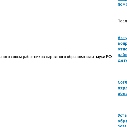
пом
Посл
Акту
воп
отн
раб
ьного союза работников народного образования и науки РФ
дете
Сог
отр
обла
Уст
обра
2025