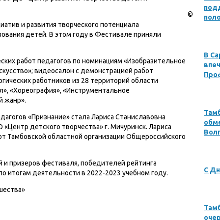
под
©
пол
иатив и развития творческого потенциала
ования детей. В этом году в Фестивале приняли
В Са
ских работ педагогов по номинациям «Изобразительное
впеч
скусство»; видеосалон с демонстрацией работ
Про
гических работников из 28 территорий области
л», «Хореография», «Инструментальное
й жанр».
Там
агогов «Признание» стала Лариса Станиславовна
обме
«Центр детского творчества» г. Мичуринск. Лариса
Вол
от Тамбовской областной организации Общероссийского
 и призеров фестиваля, победителей рейтинга
С Дн
о итогам деятельности в 2022-2023 учебном году.
шества»
Там
оче