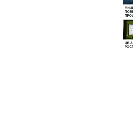
МИШ
ПОВ
ПРО
ЦБ 
РОС
БАН
ие
Центральная
Педагогический
ния
профсоюзная
Навигатор
газета
Тамбовской
ой
"Солидарность"
области
тельством РФ.
ательной активной ссылкой на источник.