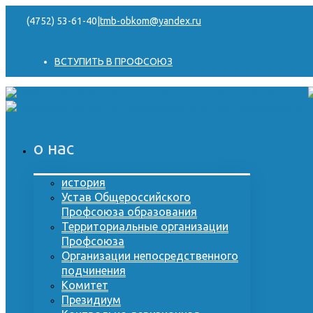
(4752) 53-61-40
|
tmb-obkom@yandex.ru
ВСТУПИТЬ В ПРОФСОЮЗ
о нас
история
Устав Общероссийского
Профсоюза образования
Территориальные организации
Профсоюза
Организации непосредственного
подчинения
Комитет
Президиум