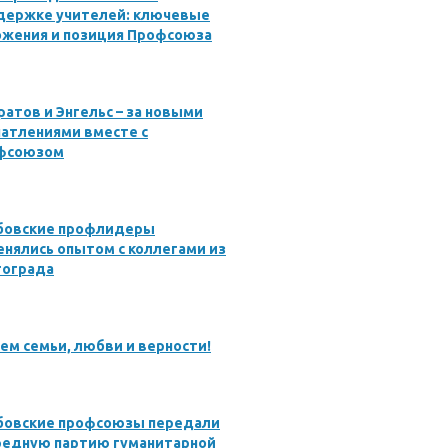
держке учителей: ключевые
ожения и позиция Профсоюза
ратов и Энгельс – за новыми
атлениями вместе с
фсоюзом
бовские профлидеры
нялись опытом с коллегами из
гограда
ем семьи, любви и верности!
бовские профсоюзы передали
редную партию гуманитарной