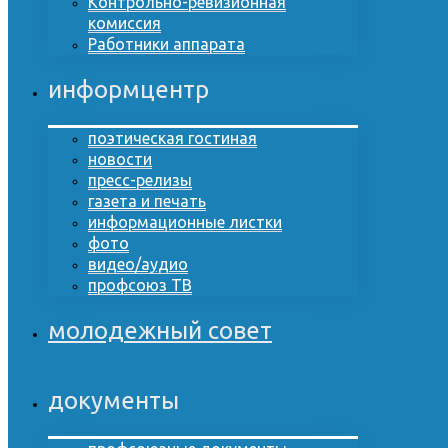
Контрольно-ревизионная
комиссия
Работники аппарата
информцентр
поэтическая гостиная
новости
пресс-релизы
газета и печать
информационные листки
фото
видео/аудио
профсоюз ТВ
молодежный совет
документы