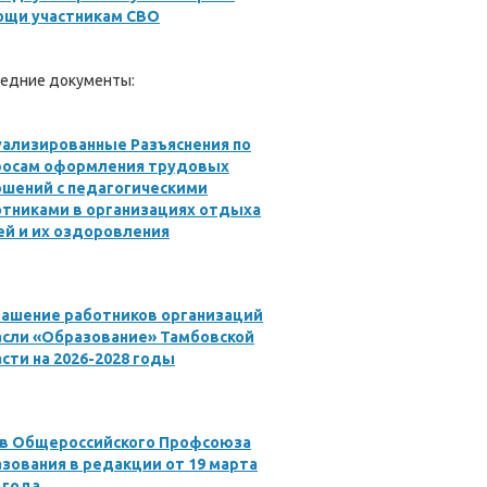
ощи участникам СВО
едние документы:
ализированные Разъяснения по
росам оформления трудовых
ошений с педагогическими
отниками в организациях отдыха
й и их оздоровления
лашение работников организаций
асли «Образование» Тамбовской
сти на 2026-2028 годы
ав Общероссийского Профсоюза
зования в редакции от 19 марта
 года