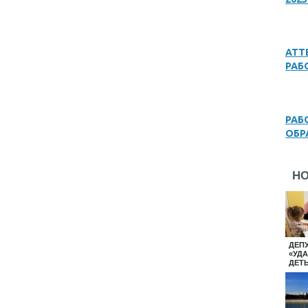
АТТ
РАБ
РАБ
ОБР
Н
ДЕП
«УД
ДЕТ