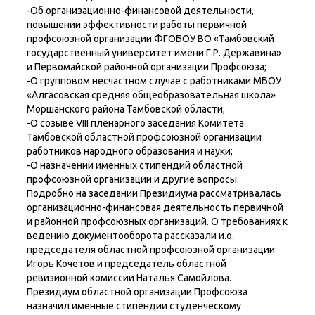
-Об организационно-финансовой деятельности,
повышении эффективности работы первичной
профсоюзной организации ФГОБОУ ВО «Тамбовский
государственный университет имени Г.Р. Державина»
и Первомайской районной организации Профсоюза;
-О групповом несчастном случае с работниками МБОУ
«Алгасовская средняя общеобразовательная школа»
Моршанского района Тамбовской области;
-О созыве VIII пленарного заседания Комитета
Тамбовской областной профсоюзной организации
работников народного образования и науки;
-О назначении именных стипендий областной
профсоюзной организации и другие вопросы.
Подробно на заседании Президиума рассматривалась
организационно-финансовая деятельность первичной
и районной профсоюзных организаций. О требованиях к
ведению документооборота рассказали и.о.
председателя областной профсоюзной организации
Игорь Кочетов и председатель областной
ревизионной комиссии Наталья Самойлова.
Президиум областной организации Профсоюза
назначил именные стипендии студенческому