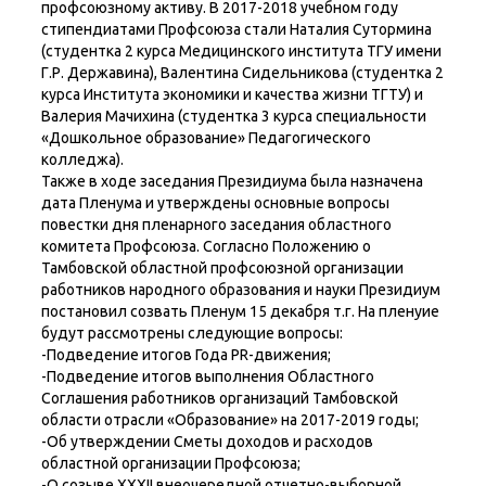
профсоюзному активу. В 2017-2018 учебном году
стипендиатами Профсоюза стали Наталия Сутормина
(студентка 2 курса Медицинского института ТГУ имени
Г.Р. Державина), Валентина Сидельникова (студентка 2
курса Института экономики и качества жизни ТГТУ) и
Валерия Мачихина (студентка 3 курса специальности
«Дошкольное образование» Педагогического
колледжа).
Также в ходе заседания Президиума была назначена
дата Пленума и утверждены основные вопросы
повестки дня пленарного заседания областного
комитета Профсоюза. Согласно Положению о
Тамбовской областной профсоюзной организации
работников народного образования и науки Президиум
постановил созвать Пленум 15 декабря т.г. На пленуие
будут рассмотрены следующие вопросы:
-Подведение итогов Года PR-движения;
-Подведение итогов выполнения Областного
Соглашения работников организаций Тамбовской
области отрасли «Образование» на 2017-2019 годы;
-Об утверждении Сметы доходов и расходов
областной организации Профсоюза;
-О созыве XXXII внеочередной отчетно-выборной