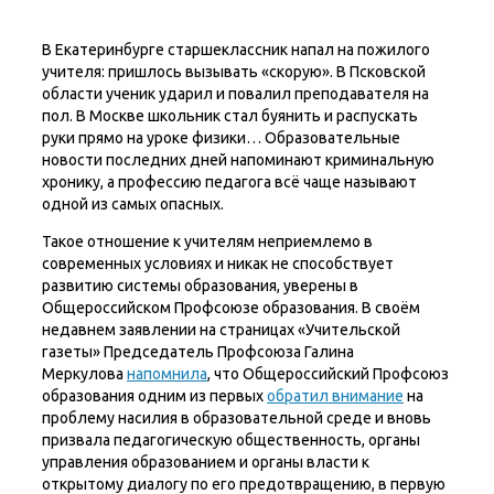
В Екатеринбурге старшеклассник напал на пожилого
учителя: пришлось вызывать «скорую». В Псковской
области ученик ударил и повалил преподавателя на
пол. В Москве школьник стал буянить и распускать
руки прямо на уроке физики… Образовательные
новости последних дней напоминают криминальную
хронику, а профессию педагога всё чаще называют
одной из самых опасных.
Такое отношение к учителям неприемлемо в
современных условиях и никак не способствует
развитию системы образования, уверены в
Общероссийском Профсоюзе образования. В своём
недавнем заявлении на страницах «Учительской
газеты» Председатель Профсоюза Галина
Меркулова
напомнила
, что Общероссийский Профсоюз
образования одним из первых
обратил внимание
на
проблему насилия в образовательной среде и вновь
призвала педагогическую общественность, органы
управления образованием и органы власти к
открытому диалогу по его предотвращению, в первую