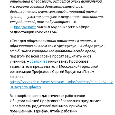
отношения к педагогам, остаётся очень актуальной,
мы решили сделать дополнительный шаг,
действительно очень серьёзный с правовой точки
зрения, — ужесточить уже и меру ответственности,
как родителей, так и обучающихся…
«,
—
продолжает
Михаил Авдеенко уже в эфире
радиостанции «Москва FM».
«Сегодня
общество стало относится к школе и к
образованию в целом как к сфере услуг… А сфера услуг –
это бизнес в котором «покупатель» всегда прав
«,
педагоги по всей стране просят защитить их от
учеников, –
объясняет
инициативу Профсоюза
заместитель председателя Московской городской
организации Профсоюза Сергей Горбун на «Пятом
канале».
https://tvzvezda.ru/news/vstrane_i_mire/content/20202252112-
BL9wg.html/player/
За оскорбление педагогических работников
Общероссийский Профсоюз образования предлагает
штрафовать родителей учеников, причём по
повышенным тарифам, чтобы работник