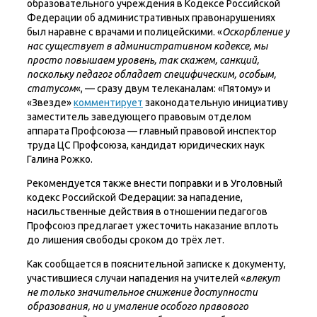
образовательного учреждения в Кодексе Российской
Федерации об административных правонарушениях
был наравне с врачами и полицейскими. «
Оскорбление у
нас существует в административном кодексе, мы
просто повышаем уровень, так скажем, санкций,
поскольку педагог обладает специфическим, особым,
статусом
«, — сразу двум телеканалам: «Пятому» и
«Звезде»
комментирует
законодательную инициативу
заместитель заведующего правовым отделом
аппарата Профсоюза — главный правовой инспектор
труда ЦС Профсоюза, кандидат юридических наук
Галина Рожко.
Рекомендуется также внести поправки и в Уголовный
кодекс Российской Федерации: за нападение,
насильственные действия в отношении педагогов
Профсоюз предлагает ужесточить наказание вплоть
до лишения свободы сроком до трёх лет.
Как сообщается в пояснительной записке к документу,
участившиеся случаи нападения на учителей «
влекут
не только значительное снижение доступности
образования, но и умаление особого правового