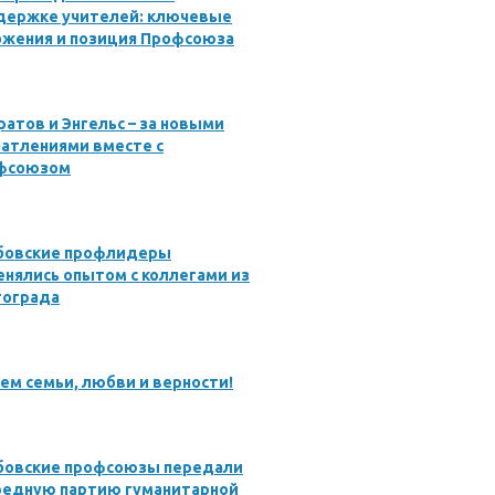
держке учителей: ключевые
ожения и позиция Профсоюза
ратов и Энгельс – за новыми
атлениями вместе с
фсоюзом
бовские профлидеры
нялись опытом с коллегами из
гограда
ем семьи, любви и верности!
бовские профсоюзы передали
редную партию гуманитарной