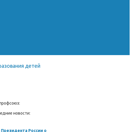
разования детей
профсоюз:
едние новости:
 Президента России о