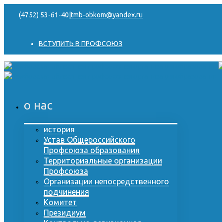
(4752) 53-61-40
|
tmb-obkom@yandex.ru
ВСТУПИТЬ В ПРОФСОЮЗ
о нас
история
Устав Общероссийского
Профсоюза образования
Территориальные организации
Профсоюза
Организации непосредственного
подчинения
Комитет
Президиум