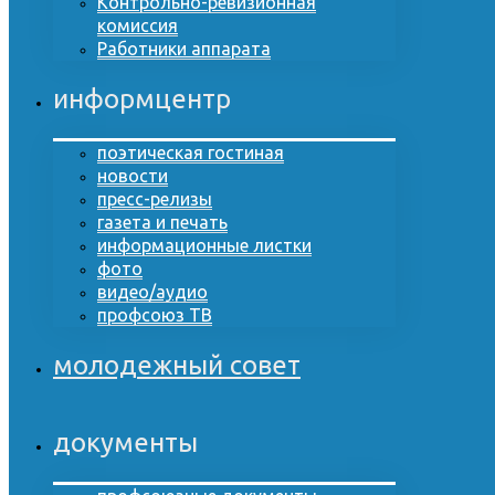
Контрольно-ревизионная
комиссия
Работники аппарата
информцентр
поэтическая гостиная
новости
пресс-релизы
газета и печать
информационные листки
фото
видео/аудио
профсоюз ТВ
молодежный совет
документы