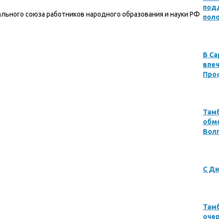
под
льного союза работников народного образования и науки РФ
пол
В Са
впеч
Про
Там
обме
Вол
С Дн
Там
оче