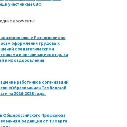
ощи участникам СВО
едние документы:
ализированные Разъяснения по
росам оформления трудовых
ошений с педагогическими
отниками в организациях отдыха
й и их оздоровления
лашение работников организаций
асли «Образование» Тамбовской
сти на 2026-2028 годы
ав Общероссийского Профсоюза
зования в редакции от 19 марта
 года