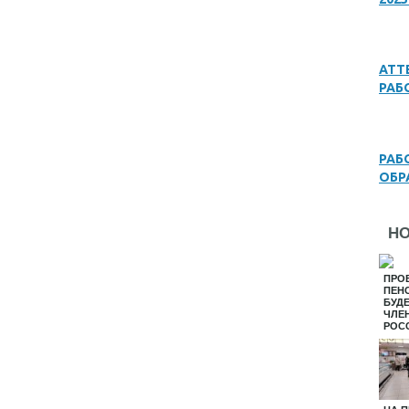
АТТ
РАБ
РАБ
ОБР
Н
ПРО
ПЕН
БУД
ЧЛЕ
РОС