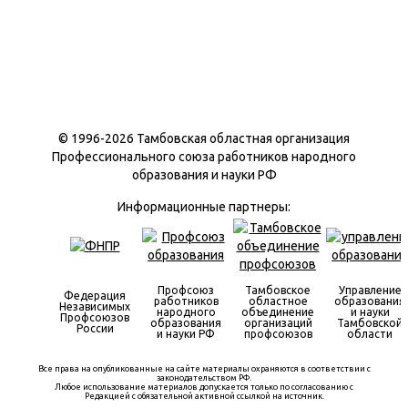
© 1996-
2026 Тамбовская областная организация
Профессионального союза работников народного
образования и науки РФ
Информационные партнеры:
Профсоюз
Тамбовское
Управление
Федерация
работников
областное
образования
Независимых
народного
объединение
и науки
Профсоюзов
образования
организаций
Тамбовской
России
и науки РФ
профсоюзов
области
Все права на опубликованные на сайте материалы охраняются в соответствии с
законодательством РФ.
Любое использование материалов допускается только по согласованию с
Редакцией с обязательной активной ссылкой на источник.