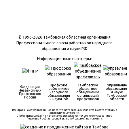
© 1996-
2026 Тамбовская областная организация
Профессионального союза работников народного
образования и науки РФ
Информационные партнеры:
Профсоюз
Тамбовское
Управление
Федерация
работников
областное
образования
Независимых
народного
объединение
и науки
Профсоюзов
образования
организаций
Тамбовской
России
и науки РФ
профсоюзов
области
Все права на опубликованные на сайте материалы охраняются в соответствии с
законодательством РФ.
Любое использование материалов допускается только по согласованию с
Редакцией с обязательной активной ссылкой на источник.