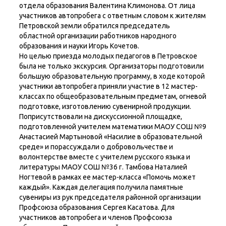
отдела образования Валентина Климонова. От лица
участников автопробега с ответным словом к жителям
Петровской земли обратился председатель
областной организации работников народного
образования и науки Игорь Кочетов.
Но целью приезда молодых педагогов в Петровское
была не только экскурсия. Организаторы подготовили
большую образовательную программу, в ходе которой
участники автопробега приняли участие в 12 мастер-
классах по общеобразовательным предметам, огневой
подготовке, изготовлению сувенирной продукции.
Поприсутствовали на дискуссионной площадке,
подготовленной учителем математики МАОУ СОШ №9
Анастасией Мартыновой «Насилие в образовательной
среде» и порассуждали о добровольчестве и
волонтерстве вместе с учителем русского языка и
литературы МАОУ СОШ №36 г. Тамбова Наталией
Ногтевой в рамках ее мастер-класса «Помочь может
каждый». Каждая делегация получила памятные
сувениры из рук председателя районной организации
Профсоюза образования Сергея Касатова. Для
участников автопробега и членов Профсоюза