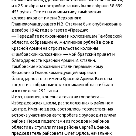
и к 25 ноября на постройку танков было собрано 38 699
453 рубля. Ответ на инициативу тамбовских
колхозников от имени Верховного
Главнокомандующего И.В. Сталина был опубликован в
декабре 1942 года в газете «Правда»:
— Передайте колхозникам и колхозницам Тамбовской
области, собравшим 40 миллионов рублей в фонд
Красной Армии на строительство колонны
«Тамбовский колхозник». — мой братский привет и
благодарность Красной Армии. И. Сталин.
Тамбовские колхозники стали первыми, кому
Верховный Главнокомандующий выразил
благодарность от имени Красной Армии. Всего на
средства, собранные колхозниками области было
изготовлено 292 танка.
И вот, наконец, конечная точка автопробега —
Избердеевская школа, расположенная в районном
центре. Именно здесь состоялось торжественная
встреча участников автопробега с руководителями
района. Перед педагогами из городов и районов
области выступили глава района Сергей Ефанов,
председатель райсовета Олег Орлов, начальник