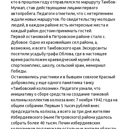
кто в прошлом году отправлялся по маршруту Тамбов-
Мучкап, став действующими лицами первого
автопробега. Педагоги отметили, что с нетерпением
ждали новых маршрутов. По свидетельству молодых
людей, в каждом районе есть интересные места и
каждый район достоин принимать гостей.
Первой остановкой в Петровском районе стало с.
Дубовое. Одно из красивейших сел района, а,
возможно, и всего Тамбовского края. Экскурсанты
посетили усадьбу графа Облова, где в настоящее
время расположен краеведческий музей села,
спорткомплекс, школу, сельский храм, мемориал
Победы.
Остановились участники и в бывшем совхозе Красный
доброволец у еще одного памятника танку
«Тамбовский колхозник». Педагоги узнали, что
инициативу о сборе средств на создание танковой
колонны коллектив колхоза внес 7 ноября 1942 года на
общем собрании. Первым 5 тысяч рублей внес
председатель колхоза, а всего за три дня жителям
Избердеевского (ныне Петровского) района удалось
собрать более 40 тысяч. Почин избердеевских
колхозников поддержали остальные жители области,