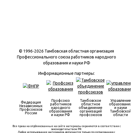
© 1996-
2026 Тамбовская областная организация
Профессионального союза работников народного
образования и науки РФ
Информационные партнеры:
Профсоюз
Тамбовское
Управление
Федерация
работников
областное
образования
Независимых
народного
объединение
и науки
Профсоюзов
образования
организаций
Тамбовской
России
и науки РФ
профсоюзов
области
Все права на опубликованные на сайте материалы охраняются в соответствии с
законодательством РФ.
Любое использование материалов допускается только по согласованию с