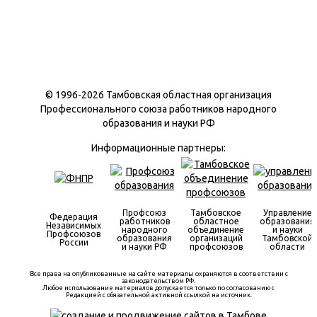
© 1996-
2026 Тамбовская областная организация
Профессионального союза работников народного
образования и науки РФ
Информационные партнеры:
Профсоюз
Тамбовское
Управление
Федерация
работников
областное
образования
Независимых
народного
объединение
и науки
Профсоюзов
образования
организаций
Тамбовской
России
и науки РФ
профсоюзов
области
Все права на опубликованные на сайте материалы охраняются в соответствии с
законодательством РФ.
Любое использование материалов допускается только по согласованию с
Редакцией с обязательной активной ссылкой на источник.