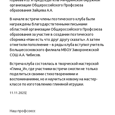
Юрьева И.В. и председатель Мичуринской окружной
организации Общероссийского Профсоюза
образования Зайцева А.А.
В начале встречи члены поэтического клуба были
награждены Благодарствтенными письмами
областной организации Общероссийского Профсоюза
образования за участие в создании поэтического
сборника «Нам есть что друг другу сказать». А затем
отметили пополнение – в ряды клуба вступил учитель
Большесосновского филиала МБОУ Заворонежской
СОШ А.А. Чибисов.
Встреча клуба состоялась в творческой мастерской
«Глина_И», где участники встречи смогли не только
поделиться своими стихотворениями и
воспоминаниями, но и научиться новому на мастер-
классе по изготовлению глиняной игрушки.
11.11.2025
|
Наш профсоюз: