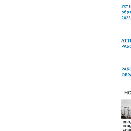
Уст
обра
2025
АТТ
РАБ
РАБ
ОБР
Н
ВВО
ПОД
СНИ