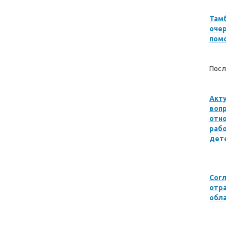
Там
оче
пом
Посл
Акту
воп
отн
раб
дете
Сог
отр
обла