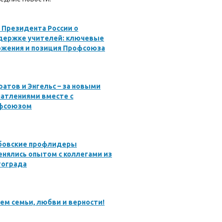
 Президента России о
держке учителей: ключевые
ожения и позиция Профсоюза
ратов и Энгельс – за новыми
атлениями вместе с
фсоюзом
бовские профлидеры
нялись опытом с коллегами из
гограда
ем семьи, любви и верности!