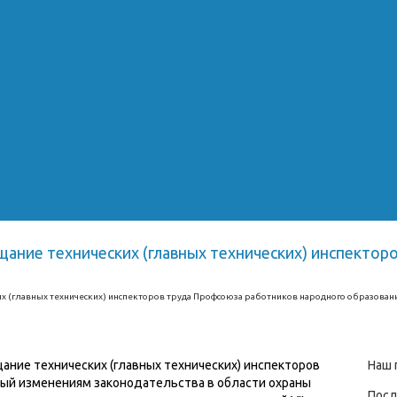
щание технических (главных технических) инспекто
х (главных технических) инспекторов труда Профсоюза работников народного образовани
ание технических (главных технических) инспекторов
Наш 
ый изменениям законодательства в области охраны
Посл