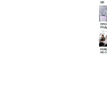
ЦБ
ПРО
ПОД
КАЖ
НЕ 
ПОД
ие
Центральная
Педагогический
ния
профсоюзная
Навигатор
газета
Тамбовской
ой
"Солидарность"
области
тельством РФ.
ательной активной ссылкой на источник.