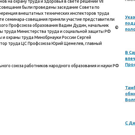
ов на охрану труда и здоровья в свете решений VII
 совещания были проведены заседание Совета по
ференция внештатных технических инспекторов труда
Указ
те семинара-совещания приняли участие представители
под
кого Профсоюза образования Вадим Дудин, начальник
©
пол
ны труда Министерства труда и социальной защиты РФ
 и охраны труда Минобрнауки России Сергей
ктор труда ЦС Профсоюза Юрий Щемелев, главный
В Са
впеч
Про
ьного союза работников народного образования и науки РФ
Там
обме
Вол
С Дн