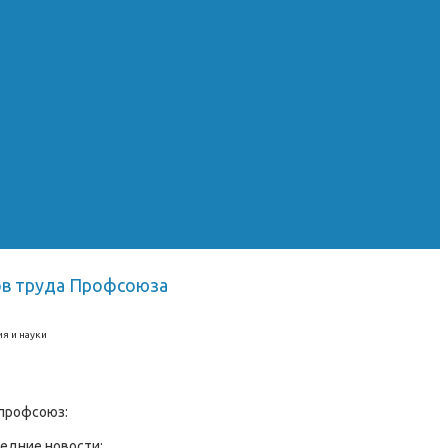
ров труда Профсоюза
я и науки
профсоюз:
едние новости: