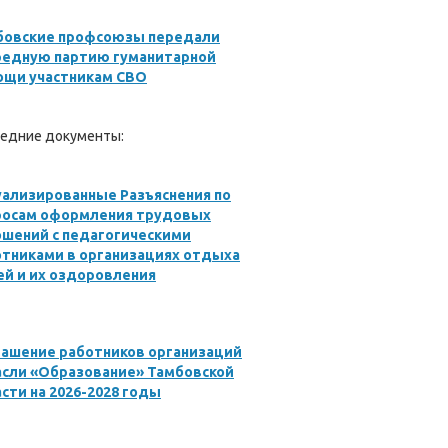
бовские профсоюзы передали
редную партию гуманитарной
ощи участникам СВО
едние документы:
ализированные Разъяснения по
росам оформления трудовых
ошений с педагогическими
отниками в организациях отдыха
й и их оздоровления
лашение работников организаций
асли «Образование» Тамбовской
сти на 2026-2028 годы