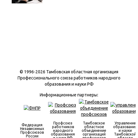
© 1996-
2026 Тамбовская областная организация
Профессионального союза работников народного
образования и науки РФ
Информационные партнеры:
Профсоюз
Тамбовское
Управление
Федерация
работников
областное
образования
Независимых
народного
объединение
и науки
Профсоюзов
образования
организаций
Тамбовской
России
и науки РФ
профсоюзов
области