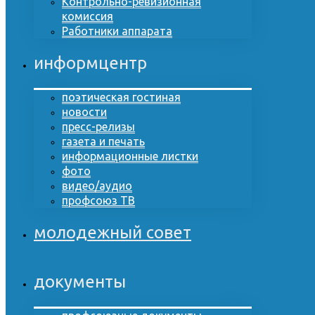
Контрольно-ревизионная
комиссия
Работники аппарата
информцентр
поэтическая гостиная
новости
пресс-релизы
газета и печать
информационные листки
фото
видео/аудио
профсоюз ТВ
молодежный совет
документы