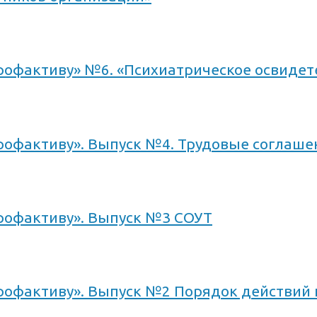
офактиву» №6. «Психиатрическое освидет
офактиву». Выпуск №4. Трудовые соглаше
офактиву». Выпуск №3 СОУТ
офактиву». Выпуск №2 Порядок действий п