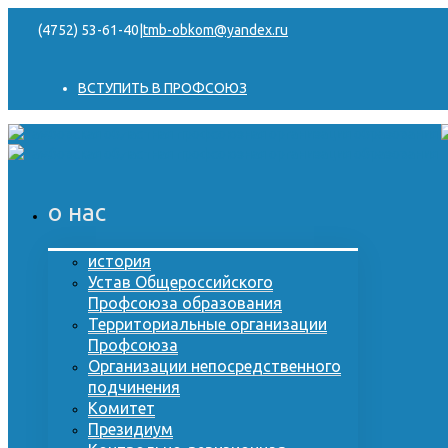
(4752) 53-61-40
|
tmb-obkom@yandex.ru
ВСТУПИТЬ В ПРОФСОЮЗ
о нас
история
Устав Общероссийского
Профсоюза образования
Территориальные организации
Профсоюза
Организации непосредственного
подчинения
Комитет
Президиум