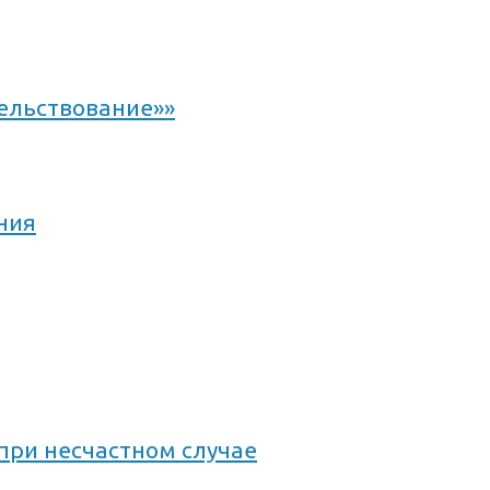
ельствование»»
ния
ри несчастном случае